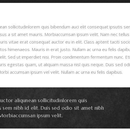
ean sollicitudinlorem quis bibendum auci elit consequat ipsutis se
ursus a sit amet mauris. Morbiaccumsan ipsum velit. Nam nec tellus
ris vitae erat consequat auctor eu in elit. Class aptent taciti soc
tos himenaeos. Mauris in erat justo. Nullam ac urna eu felis dapib
lit. Sed ut imperdiet nisi. Proin condimentum fermentum nunc. E
ris egestas quam, ut aliquam massa nisl quis neque. Duis sed odi
orbi accumsan ipsum vel velit. Nullam ac urna eu felis dapibus.
uctor aliqunean sollicitudinlorem quis
 sem nibh id elit. Duis sed odio sit amet nibh
 Morbiaccumsan ipsum velit.