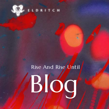
Accordions & Toggles
Google Maps
Buttons
Countdown
Call To Action
Counters
Accordions & Toggles
Google Maps
Contact Form
Pie Charts
Buttons
Countdown
Icon With Text
Progress Bar
Call To Action
Rise And Rise Until
Counters
Blog
Separators
Process
Contact Form
Pie Charts
Tabs
Image Gallery
Icon With Text
Progress Bar
Separators
Process
Tabs
Image Gallery