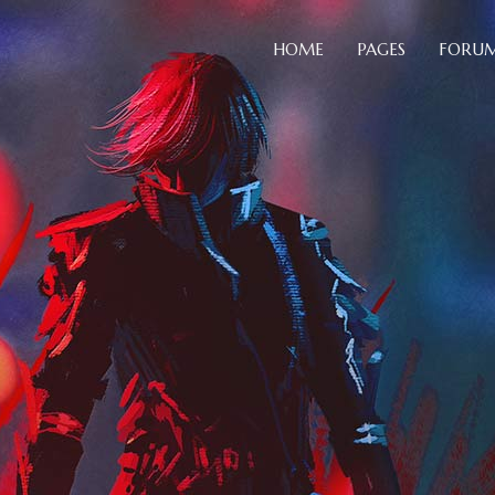
HOME
PAGES
FORU
Blog Slider
B
Card Slider
C
Portfolio List
C
Blog Slider
Blockq
Team
D
Card Slider
Colum
Testimonials
H
Portfolio List
Custo
Video Button
H
Team
Dropc
Comparison Pricing Tables
I
Testimonials
Headin
Video Button
Highlig
Comparison Pricing Tables
Icon Li