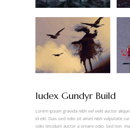
Iudex Gundyr Build
Lorem ipsum gravida nibh vel velit auctor aliqun
id elit. Duis sed odio sit amet nibh vulputate c
odio tincidunt auctor a ornare odio. Sed non mau