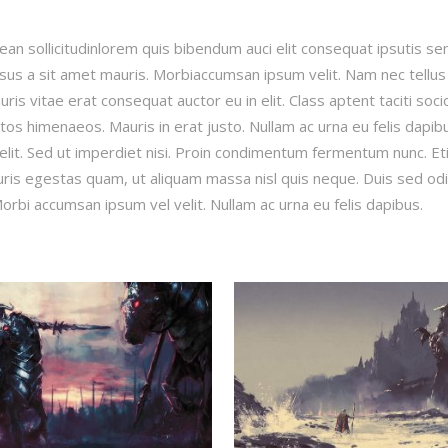
ean sollicitudinlorem quis bibendum auci elit consequat ipsutis se
ursus a sit amet mauris. Morbiaccumsan ipsum velit. Nam nec tellus
ris vitae erat consequat auctor eu in elit. Class aptent taciti soc
tos himenaeos. Mauris in erat justo. Nullam ac urna eu felis dapib
lit. Sed ut imperdiet nisi. Proin condimentum fermentum nunc. E
ris egestas quam, ut aliquam massa nisl quis neque. Duis sed odi
orbi accumsan ipsum vel velit. Nullam ac urna eu felis dapibus.