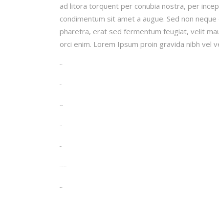
ad litora torquent per conubia nostra, per incep
condimentum sit amet a augue. Sed non neque e
pharetra, erat sed fermentum feugiat, velit ma
orci enim. Lorem Ipsum proin gravida nibh vel ve
toto togel
situs togel
link gacor
jacktoto
situs togel
myhouseoffurniture.com
toto togel
toto togel