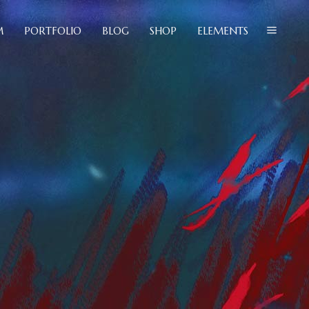
M
PORTFOLIO
BLOG
SHOP
ELEMENTS
lockquote
olumns
ustom Font
uote
ropcaps
ns
eadings
m Font
ighlights
aps
con List Item
gs
hts
st Item