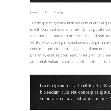
June 7, 2017
Playing
Lorem ipsum gravida nibh vel velit auctor aliqun
id elit. Duis sed odio sit amet nibh vulputate c
odio tincidunt auctor a ornare odio. Sed non mau
ad litora torquent per conubia nostra, per incep
condimentum sit amet a augue. Sed non neque e
pharetra, erat sed fermentum feugiat, velit mau
amet nibh vulputate cursus a sit amet mauris. M
Lorem ipsum gravida nibh vel velit a
bibendum auci elit consequat ipsutis
vulputate cursus a sit amet mauris.