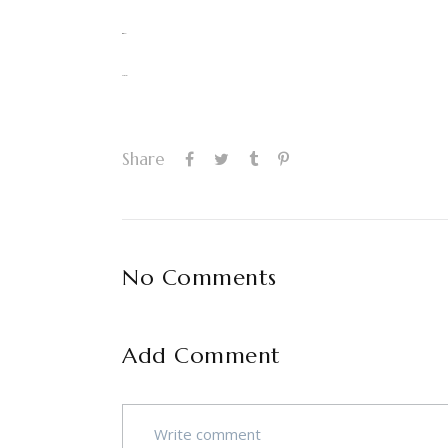
situs togel
slot gacor
Share
No Comments
Add Comment