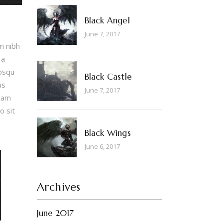
Black Angel
June 7, 2017
m nibh
 a
iosqu
Black Castle
us
June 7, 2017
tiam
o sit
Black Wings
June 6, 2017
Archives
June 2017