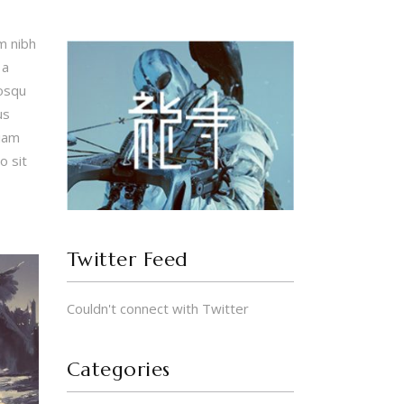
m nibh
 a
iosqu
us
tiam
o sit
Twitter Feed
Couldn't connect with Twitter
Categories