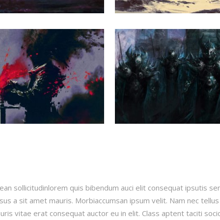
ean sollicitudinlorem quis bibendum auci elit consequat ipsutis se
ursus a sit amet mauris. Morbiaccumsan ipsum velit. Nam nec tellus
ris vitae erat consequat auctor eu in elit. Class aptent taciti soc