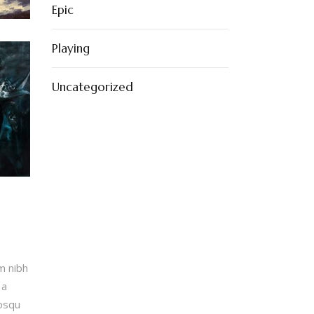
Epic
Playing
Uncategorized
m nibh
 a
iosqu