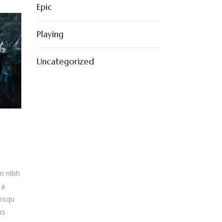
Epic
Playing
Uncategorized
m nibh
 a
iosqu
us