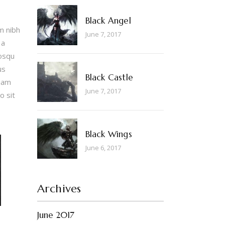
Black Angel
m nibh
June 7, 2017
 a
iosqu
us
Black Castle
tiam
June 7, 2017
o sit
Black Wings
June 6, 2017
Archives
June 2017