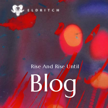
Accordions & Toggles
Google Maps
Buttons
Countdown
Call To Action
Counters
Accordions & Toggles
Google Maps
Contact Form
Pie Charts
Buttons
Countdown
Icon With Text
Progress Bar
Call To Action
Rise And Rise Until
Counters
Blog
Separators
Process
Contact Form
Pie Charts
Tabs
Image Gallery
Icon With Text
Progress Bar
Separators
Process
Tabs
Image Gallery