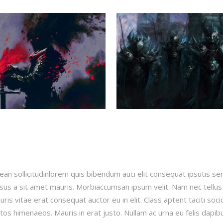
ean sollicitudinlorem quis bibendum auci elit consequat ipsutis se
ursus a sit amet mauris. Morbiaccumsan ipsum velit. Nam nec tellus
ris vitae erat consequat auctor eu in elit. Class aptent taciti soc
tos himenaeos. Mauris in erat justo. Nullam ac urna eu felis dapib