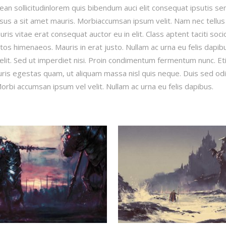
ean sollicitudinlorem quis bibendum auci elit consequat ipsutis se
ursus a sit amet mauris. Morbiaccumsan ipsum velit. Nam nec tellus
ris vitae erat consequat auctor eu in elit. Class aptent taciti soc
tos himenaeos. Mauris in erat justo. Nullam ac urna eu felis dapib
lit. Sed ut imperdiet nisi. Proin condimentum fermentum nunc. E
ris egestas quam, ut aliquam massa nisl quis neque. Duis sed odi
orbi accumsan ipsum vel velit. Nullam ac urna eu felis dapibus.