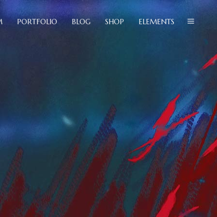
M
PORTFOLIO
BLOG
SHOP
ELEMENTS
lockquote
olumns
ustom Font
uote
ropcaps
ns
eadings
m Font
ighlights
aps
con List Item
gs
hts
st Item