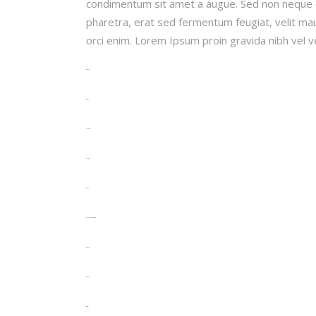
condimentum sit amet a augue. Sed non neque e
pharetra, erat sed fermentum feugiat, velit ma
orci enim. Lorem Ipsum proin gravida nibh vel ve
toto togel
situs togel
link gacor
jacktoto
situs togel
myhouseoffurniture.com
toto togel
toto togel
situs slot