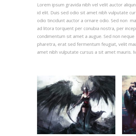
Lorem ipsum gravida nibh vel velit auctor aliqun
id elit. Duis sed odio sit amet nibh vulputate c
odio tincidunt auctor a ornare odio. Sed non mau
ad litora torquent per conubia nostra, per incep
condimentum sit amet a augue. Sed non neque e
pharetra, erat sed fermentum feugiat, velit mau
amet nibh vulputate cursus a sit amet mauris. M