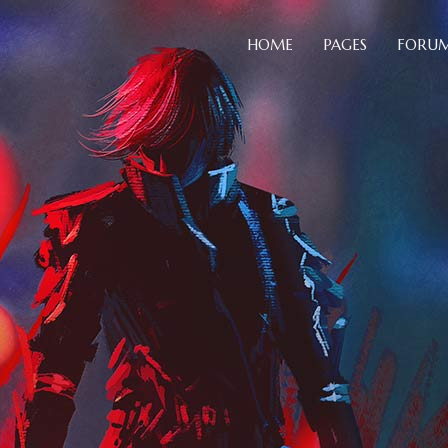
HOME
PAGES
FORU
Blog Slider
B
Card Slider
C
Portfolio List
C
Blog Slider
Blockq
Team
D
Card Slider
Colum
Testimonials
H
Portfolio List
Custo
Video Button
H
Team
Dropc
Comparison Pricing Tables
I
Testimonials
Headin
Video Button
Highlig
Comparison Pricing Tables
Icon Li