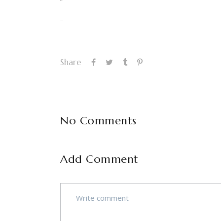
situs togel
slot gacor
Share
No Comments
Add Comment