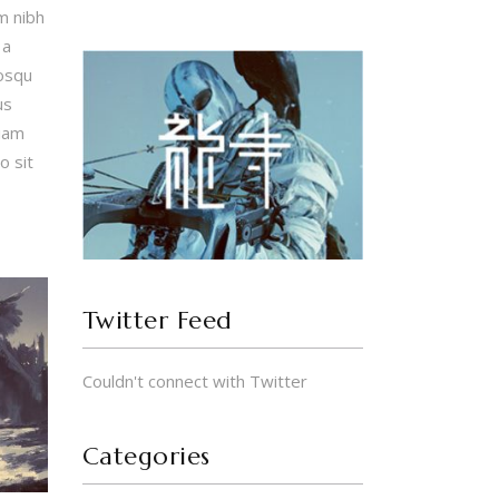
m nibh
 a
iosqu
us
tiam
o sit
Twitter Feed
Couldn't connect with Twitter
Categories