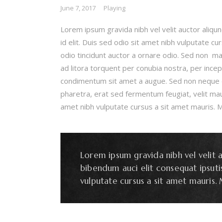
June 7, 2017
Playing
Lorem ipsum gravida nibh vel velit auctor aliqun
id elit. Duis sed odio sit amet nibh vulputate c
odio tincidunt auctor a ornare odio. Sed non mau
ad litora torquent per conubia nostra, per incep
condimentum sit amet a augue. Sed non neque e
pharetra, erat sed fermentum feugiat, velit mau
amet nibh vulputate cursus a sit amet mauris. M
Lorem ipsum gravida nibh vel velit a
bibendum auci elit consequat ipsutis
vulputate cursus a sit amet mauris.