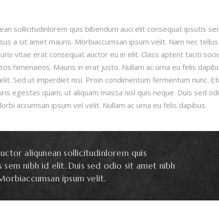
ean sollicitudinlorem quis bibendum auci elit consequat ipsutis se
ursus a sit amet mauris. Morbiaccumsan ipsum velit. Nam nec tellus
ris vitae erat consequat auctor eu in elit. Class aptent taciti soc
tos himenaeos. Mauris in erat justo. Nullam ac urna eu felis dapib
lit. Sed ut imperdiet nisi. Proin condimentum fermentum nunc. E
ris egestas quam, ut aliquam massa nisl quis neque. Duis sed odi
orbi accumsan ipsum vel velit. Nullam ac urna eu felis dapibus.
uctor aliqunean sollicitudinlorem quis
 sem nibh id elit. Duis sed odio sit amet nibh
 Morbiaccumsan ipsum velit.