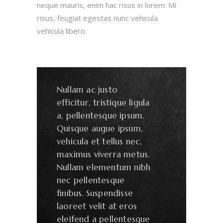
neque mauris, enim hac risus in lorem. Mi
risus, feugiat egestas nunc vehicula
vehicula libero.
Nullam ac justo
efficitur, tristique ligula
a, pellentesque ipsum.
Quisque augue ipsum,
vehicula et tellus nec,
maximus viverra metus.
Nullam elementum nibh
nec pellentesque
finibus. Suspendisse
laoreet velit at eros
eleifend a pellentesque