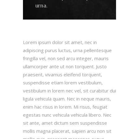
urna.
Lorem ipsum dolor sit amet, nec in
adipiscing purus luctus, urna pellentesque
fringilla vel, non sed arcu integer, mauris
ullamcorper ante ut non torquent. Justo
praesent, vivamus eleifend torquent,
suspendisse etiam lorem vestibulum,
vestibulum in lorem nec vel, sit curabitur dui
ligula vehicula quam. Nec in neque mauris,
enim hac risus in lorem. Mi risus, feugiat
egestas nunc vehicula vehicula libero. Nec
sit ante, amet dictum sem suspendisse
mollis magna placerat, sapien arcu non sit
mollis quis, praesent maecenas augue