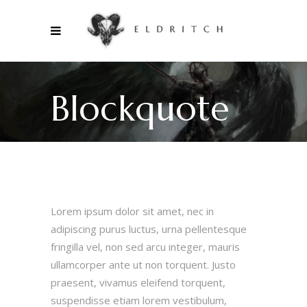
Blockquote
Lorem ipsum dolor sit amet, nec in
adipiscing purus luctus, urna pellentesque
fringilla vel, non sed arcu integer, mauris
ullamcorper ante ut non torquent. Justo
praesent, vivamus eleifend torquent,
suspendisse etiam lorem vestibulum,