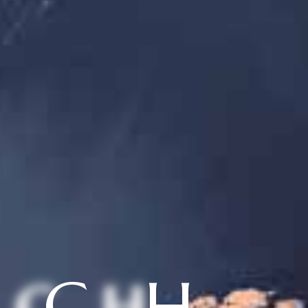
T
C
H