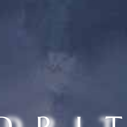
D
R
I