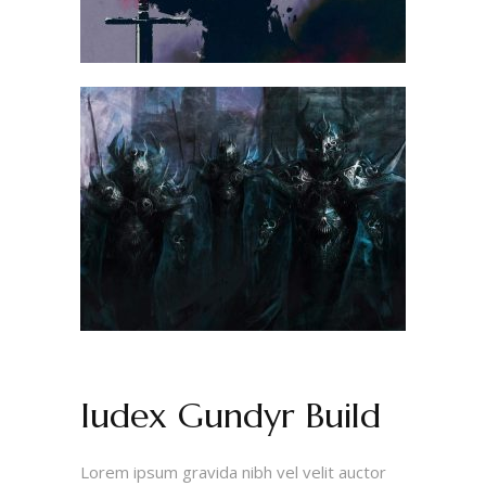
Iudex Gundyr Build
Lorem ipsum gravida nibh vel velit auctor