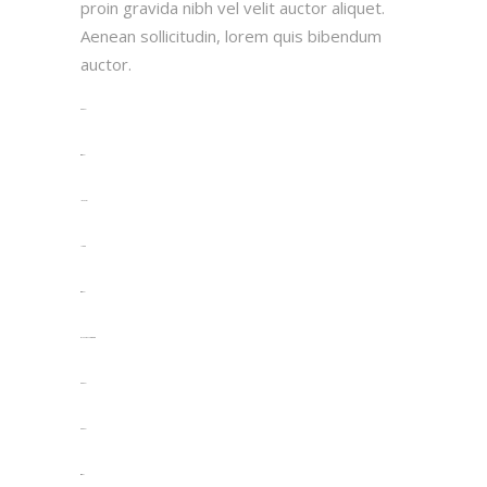
proin gravida nibh vel velit auctor aliquet.
Aenean sollicitudin, lorem quis bibendum
auctor.
toto togel
situs togel
link gacor
jacktoto
situs togel
myhouseoffurniture.com
toto togel
toto togel
situs slot