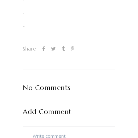
jacktoto
situs togel
slot gacor
Share
No Comments
Add Comment